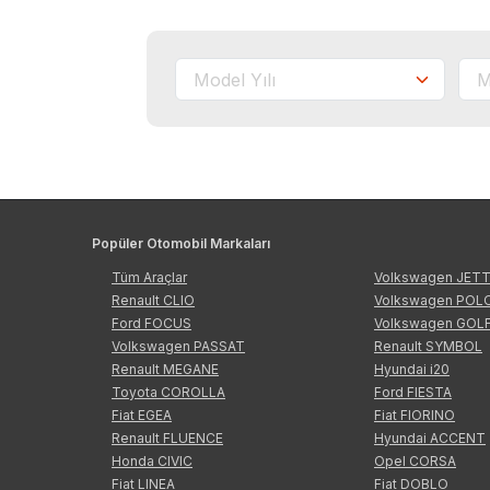
Popüler Otomobil Markaları
Tüm Araçlar
Volkswagen JET
Renault CLIO
Volkswagen POL
Ford FOCUS
Volkswagen GOL
Volkswagen PASSAT
Renault SYMBOL
Renault MEGANE
Hyundai i20
Toyota COROLLA
Ford FIESTA
Fiat EGEA
Fiat FIORINO
Renault FLUENCE
Hyundai ACCENT
Honda CIVIC
Opel CORSA
Fiat LINEA
Fiat DOBLO