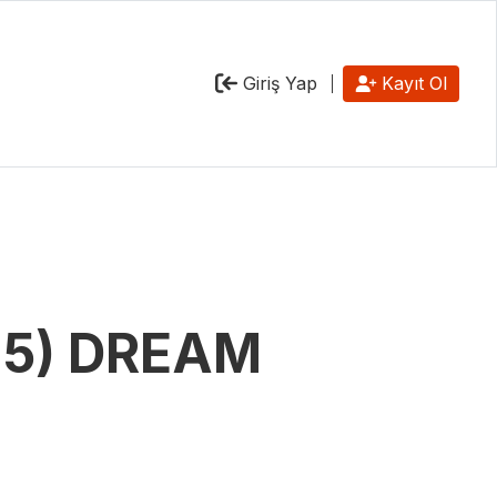
Giriş Yap
Kayıt Ol
125) DREAM