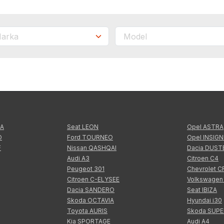
TA
Seat LEON
Opel ASTRA
O
Ford TOURNEO
Opel INSIGN
F
Nissan QASHQAI
Dacia DUST
Audi A3
Citroen C4
Peugeot 301
Chevrolet 
Citroen C-ELYSEE
Volkswagen
Dacia SANDERO
Seat IBIZA
Skoda OCTAVIA
Hyundai i30
Toyota AURIS
Skoda SUP
Kia SPORTAGE
Audi A4