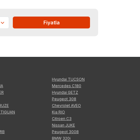
Fiyatla
Hyundai TUCSON
IA
Mercedes C180
ER
Hyundai GETZ
Peugeot 308
CRUZE
Chevrolet AVEO
 TIGUAN
Kia RIO
Citroen C3
Nissan JUKE
ERB
Peugeot 3008
BMW 320i