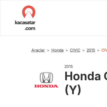
Araçlar
Honda
CIVIC
2015
CI
2015
Honda
(Y)