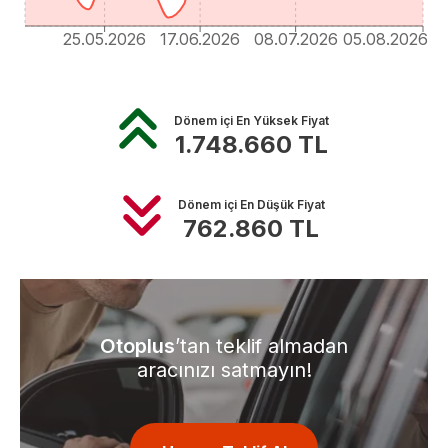
25.05.2026
17.06.2026
08.07.2026
05.08.2026
Dönem içi En Yüksek Fiyat
1.748.660
TL
Dönem içi En Düşük Fiyat
762.860
TL
Otoplus
’tan teklif almadan
aracınızı satmayın!