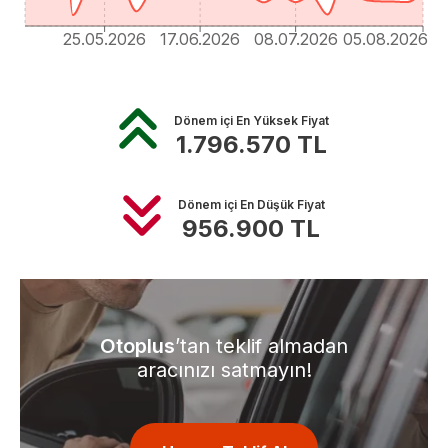
25.05.2026
17.06.2026
08.07.2026
05.08.2026
Dönem içi En Yüksek Fiyat
1.796.570
TL
Dönem içi En Düşük Fiyat
956.900
TL
Otoplus
’tan teklif almadan
aracınızı satmayın!