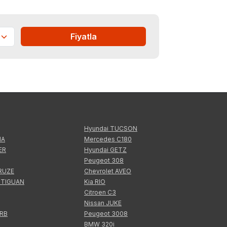
Fiyatla
Hyundai TUCSON
IA
Mercedes C180
ER
Hyundai GETZ
Peugeot 308
CRUZE
Chevrolet AVEO
 TIGUAN
Kia RIO
Citroen C3
Nissan JUKE
ERB
Peugeot 3008
BMW 320i