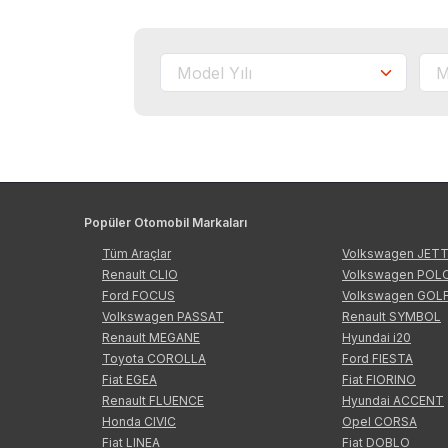
Popüler Otomobil Markaları
Tüm Araçlar
Volkswagen JET
Renault CLIO
Volkswagen POL
Ford FOCUS
Volkswagen GOL
Volkswagen PASSAT
Renault SYMBOL
Renault MEGANE
Hyundai i20
Toyota COROLLA
Ford FIESTA
Fiat EGEA
Fiat FIORINO
Renault FLUENCE
Hyundai ACCENT
Honda CIVIC
Opel CORSA
Fiat LINEA
Fiat DOBLO