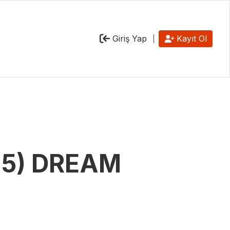
Giriş Yap
Kayıt Ol
125) DREAM