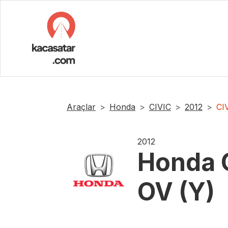
Araçlar
Honda
CIVIC
2012
CI
2012
Honda
OV (Y)