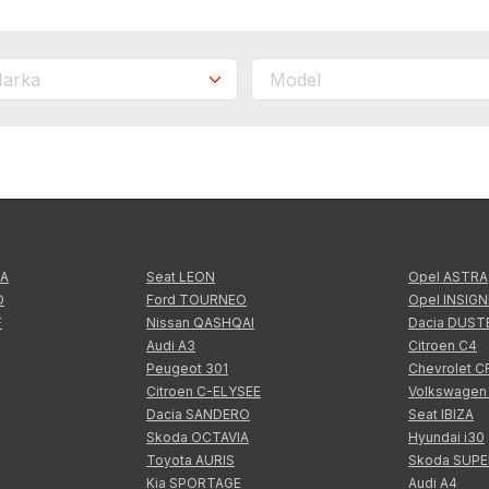
TA
Seat LEON
Opel ASTRA
O
Ford TOURNEO
Opel INSIGN
F
Nissan QASHQAI
Dacia DUST
Audi A3
Citroen C4
Peugeot 301
Chevrolet 
Citroen C-ELYSEE
Volkswagen
Dacia SANDERO
Seat IBIZA
Skoda OCTAVIA
Hyundai i30
Toyota AURIS
Skoda SUP
Kia SPORTAGE
Audi A4