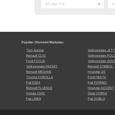
Popüler Otomobil Markaları
Tüm Araçlar
Volkswagen JET
Renault CLIO
Volkswagen POL
Ford FOCUS
Volkswagen GOL
Volkswagen PASSAT
Renault SYMBOL
Renault MEGANE
Hyundai i20
Toyota COROLLA
Ford FIESTA
Fiat EGEA
Fiat FIORINO
Renault FLUENCE
Hyundai ACCENT
Honda CIVIC
Opel CORSA
Fiat LINEA
Fiat DOBLO