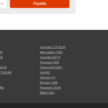
Fiyatla
Hyundai TUCSON
IA
Mercedes C180
ER
Hyundai GETZ
Peugeot 308
CRUZE
Chevrolet AVEO
 TIGUAN
Kia RIO
Citroen C3
Nissan JUKE
ERB
Peugeot 3008
BMW 320i