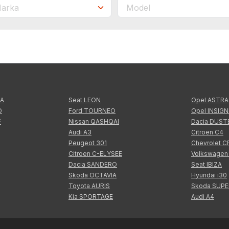
TA
Seat LEON
Opel ASTRA
O
Ford TOURNEO
Opel INSIGN
F
Nissan QASHQAI
Dacia DUST
Audi A3
Citroen C4
Peugeot 301
Chevrolet 
Citroen C-ELYSEE
Volkswagen
Dacia SANDERO
Seat IBIZA
Skoda OCTAVIA
Hyundai i30
Toyota AURIS
Skoda SUP
Kia SPORTAGE
Audi A4