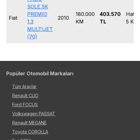
SOLE 5K
PREMIO
180.000
403.570
Hatc
Fiat
2010
1.3
KM
TL
5 Kap
MULTIJET
(70)
Popüler Otomobil Markaları
Tüm Araçlar
Renault CLIO
Ford FOCUS
Volkswagen PASSAT
Renault MEGANE
Toyota COROLLA