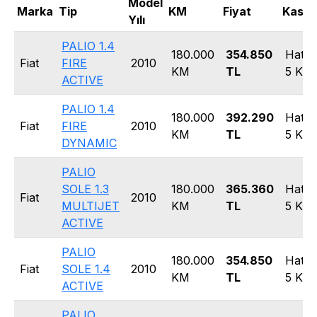
Model
Marka
Tip
KM
Fiyat
Kasa 
Yılı
PALIO 1.4
180.000
354.850
Hatc
Fiat
FIRE
2010
KM
TL
5 Kap
ACTIVE
PALIO 1.4
180.000
392.290
Hatc
Fiat
FIRE
2010
KM
TL
5 Kap
DYNAMIC
PALIO
SOLE 1.3
180.000
365.360
Hatc
Fiat
2010
MULTIJET
KM
TL
5 Kap
ACTIVE
PALIO
180.000
354.850
Hatc
Fiat
SOLE 1.4
2010
KM
TL
5 Kap
ACTIVE
PALIO