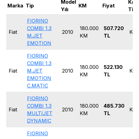
Model
Kas
Marka
Tip
KM
Fiyat
Yılı
Tipi
FIORINO
COMBI 1.3
180.000
507.720
Fiat
2010
Kom
M.JET
KM
TL
EMOTION
FIORINO
COMBI 1.3
180.000
522.130
Fiat
M.JET
2010
Kom
KM
TL
EMOTION
C.MATIC
FIORINO
COMBI 1.3
180.000
485.730
Fiat
2010
Kom
MULTIJET
KM
TL
DYNAMIC
FIORINO