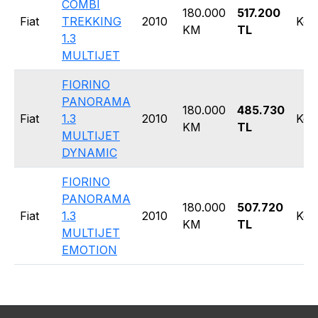
COMBI
180.000
517.200
Fiat
TREKKING
2010
Kom
KM
TL
1.3
MULTIJET
FIORINO
PANORAMA
180.000
485.730
Fiat
1.3
2010
Kom
KM
TL
MULTIJET
DYNAMIC
FIORINO
PANORAMA
180.000
507.720
Fiat
1.3
2010
Kom
KM
TL
MULTIJET
EMOTION