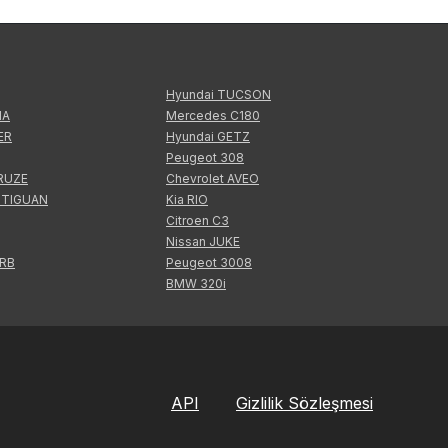
Hyundai TUCSON
IA
Mercedes C180
ER
Hyundai GETZ
Peugeot 308
CRUZE
Chevrolet AVEO
 TIGUAN
Kia RIO
Citroen C3
Nissan JUKE
ERB
Peugeot 3008
BMW 320i
API
Gizlilik Sözleşmesi