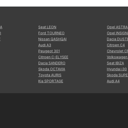
TA
Seat LEON
Opel ASTRA
O
Ford TOURNEO
Opel INSIGN
F
Nissan QASHQAI
Dacia DUST
Audi A3
Citroen C4
Peugeot 301
Chevrolet 
Citroen C-ELYSEE
Volkswagen
Dacia SANDERO
Seat IBIZA
Skoda OCTAVIA
Hyundai i30
Toyota AURIS
Skoda SUP
Kia SPORTAGE
Audi A4