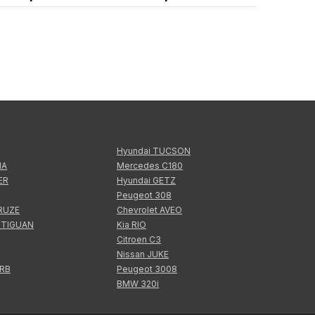
Hyundai TUCSON
IA
Mercedes C180
ER
Hyundai GETZ
Peugeot 308
CRUZE
Chevrolet AVEO
 TIGUAN
Kia RIO
Citroen C3
Nissan JUKE
ERB
Peugeot 3008
BMW 320i