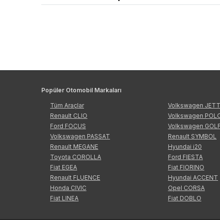
Popüler Otomobil Markaları
Tüm Araçlar
Volkswagen JET
Renault CLIO
Volkswagen POL
Ford FOCUS
Volkswagen GOL
Volkswagen PASSAT
Renault SYMBOL
Renault MEGANE
Hyundai i20
Toyota COROLLA
Ford FIESTA
Fiat EGEA
Fiat FIORINO
Renault FLUENCE
Hyundai ACCENT
Honda CIVIC
Opel CORSA
Fiat LINEA
Fiat DOBLO