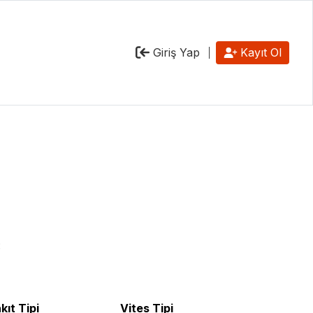
Giriş Yap
Kayıt Ol
:
kıt Tipi
Vites Tipi