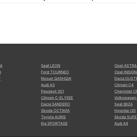
TA
Seat LEON
Opel ASTRA
O
Ford TOURNEO
Opel INSIGN
F
Nissan QASHQAI
Dacia DUST
Audi A3
Citroen C4
Peugeot 301
Chevrolet 
Citroen C-ELYSEE
Volkswagen
Dacia SANDERO
Seat IBIZA
Skoda OCTAVIA
Hyundai i30
Toyota AURIS
Skoda SUP
Kia SPORTAGE
Audi A4