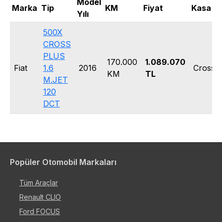
Model
Marka
Tip
KM
Fiyat
Kasa Ti
Yılı
500X
CROSS
PLUS
170.000
1.089.070
Fiat
1.6
2016
Crosso
KM
TL
M.JET
120
DCT
Popüler Otomobil Markaları
Tüm Araçlar
Renault CLIO
Ford FOCUS