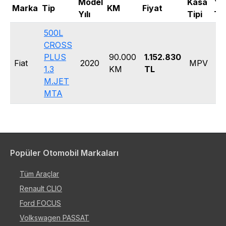
Model
Kasa
Yak
Marka
Tip
KM
Fiyat
Yılı
Tipi
Tip
500L
CROSS
PLUS
90.000
1.152.830
Fiat
2020
MPV
Di
1.3
KM
TL
M.JET
MTA
Popüler Otomobil Markaları
Tüm Araçlar
Renault CLIO
Ford FOCUS
Volkswagen PASSAT