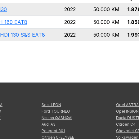
130
2022
50.000
KM
1.87
H 180 EAT8
2022
50.000
KM
1.85
HDI 130 S&S EAT8
2022
50.000
KM
1.99
TA
Seat LEON
Opel ASTRA
O
Ford TOURNEO
Opel INSIGN
F
Nissan QASHQAI
Dacia DUST
Audi A3
Citroen C4
Peugeot 301
Chevrolet 
Citroen C-ELYSEE
Volkswagen