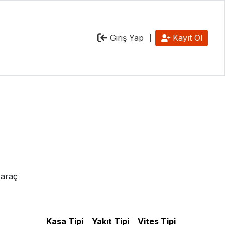
Giriş Yap
Kayıt Ol
 araç
Kasa Tipi
Yakıt Tipi
Vites Tipi