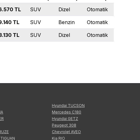
6.570
TL
SUV
Dizel
Otomatik
9.140
TL
SUV
Benzin
Otomatik
3.130
TL
SUV
Dizel
Otomatik
Hyundai TUCSON
IA
Mercedes C180
ER
Hyundai GETZ
Peugeot 308
CRUZE
Chevrolet AVEO
 TIGUAN
Kia RIO