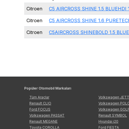
Citroen
C5 AIRCROSS SHINE 1.5 BLUEHDI 
Citroen
C5 AIRCROSS SHINE 1.6 PURETEC
Citroen
C5AIRCROSS SHINEBOLD 1.5 BLUE
Popüler Otomobil Markaları
Tüm Araçlar
Volkswagen JET
Renault CLIO
Volkswagen POL
Ford FOCUS
Volkswagen GOL
Volkswagen PASSAT
Renault SYMBOL
Renault MEGANE
Hyundai i20
Toyota COROLLA
Ford FIESTA