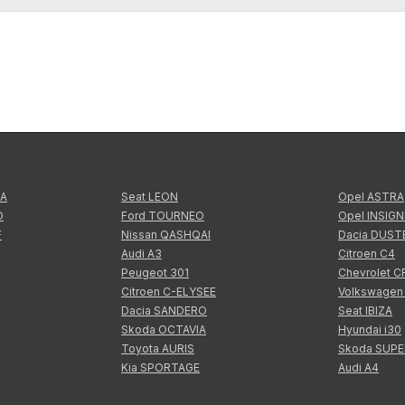
TA
Seat LEON
Opel ASTRA
O
Ford TOURNEO
Opel INSIGN
F
Nissan QASHQAI
Dacia DUST
Audi A3
Citroen C4
Peugeot 301
Chevrolet 
Citroen C-ELYSEE
Volkswagen
Dacia SANDERO
Seat IBIZA
Skoda OCTAVIA
Hyundai i30
Toyota AURIS
Skoda SUP
Kia SPORTAGE
Audi A4