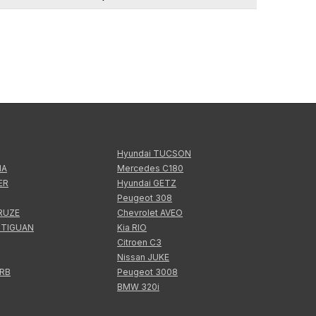
Hyundai TUCSON
IA
Mercedes C180
ER
Hyundai GETZ
Peugeot 308
CRUZE
Chevrolet AVEO
 TIGUAN
Kia RIO
Citroen C3
Nissan JUKE
ERB
Peugeot 3008
BMW 320i