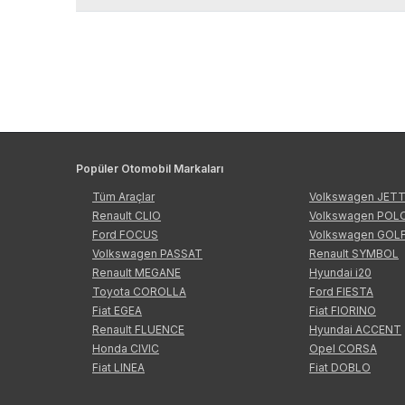
Popüler Otomobil Markaları
Tüm Araçlar
Volkswagen JET
Renault CLIO
Volkswagen POL
Ford FOCUS
Volkswagen GOL
Volkswagen PASSAT
Renault SYMBOL
Renault MEGANE
Hyundai i20
Toyota COROLLA
Ford FIESTA
Fiat EGEA
Fiat FIORINO
Renault FLUENCE
Hyundai ACCENT
Honda CIVIC
Opel CORSA
Fiat LINEA
Fiat DOBLO