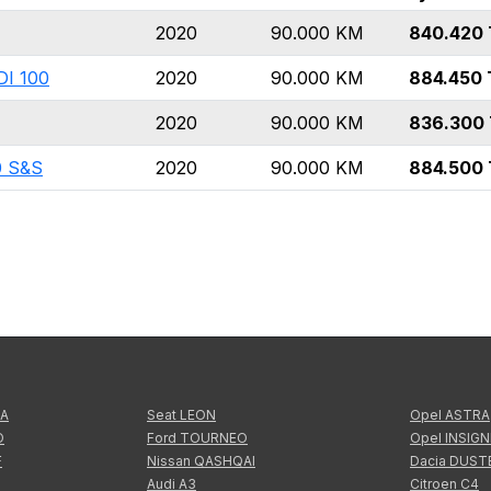
2020
90.000
KM
840.420
DI 100
2020
90.000
KM
884.450
2020
90.000
KM
836.300
0 S&S
2020
90.000
KM
884.500
TA
Seat LEON
Opel ASTRA
O
Ford TOURNEO
Opel INSIGN
F
Nissan QASHQAI
Dacia DUST
Audi A3
Citroen C4