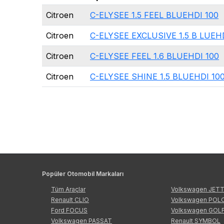
Citroen
C-ELYSEE 1.5 FEEL BLUEHDI 100
Citroen
C-ELYSEE EXCLUSIVE 1.5 B LUEH
Citroen
C-ELYSEE FEEL 1.6 BLUEHDI 100
Citroen
C-ELYSEE SHINE 1.5 BLUEHDI 10
Popüler Otomobil Markaları
Tüm Araçlar
Volkswagen JET
Renault CLIO
Volkswagen POL
Ford FOCUS
Volkswagen GOL
Volkswagen PASSAT
Renault SYMBOL