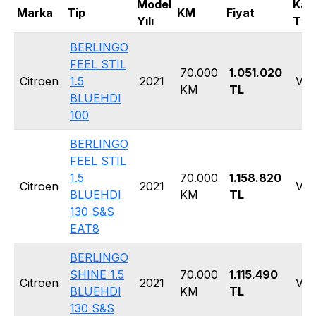
Model
Kas
Marka
Tip
KM
Fiyat
Yılı
Tipi
BERLINGO
FEEL STIL
70.000
1.051.020
Citroen
1.5
2021
Van
KM
TL
BLUEHDI
100
BERLINGO
FEEL STIL
1.5
70.000
1.158.820
Citroen
2021
Van
BLUEHDI
KM
TL
130 S&S
EAT8
BERLINGO
SHINE 1.5
70.000
1.115.490
Citroen
2021
Van
BLUEHDI
KM
TL
130 S&S