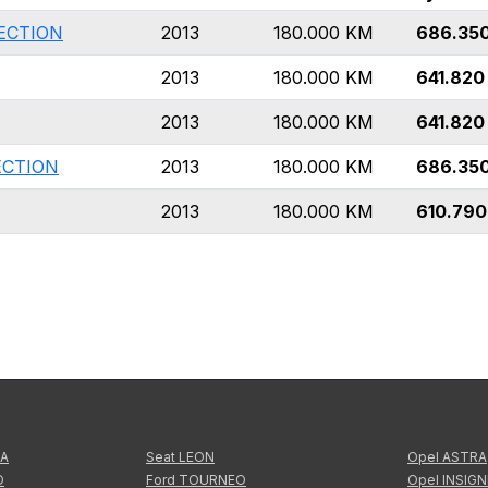
LECTION
2013
180.000
KM
686.35
2013
180.000
KM
641.820
2013
180.000
KM
641.820
ECTION
2013
180.000
KM
686.35
2013
180.000
KM
610.790
TA
Seat LEON
Opel ASTRA
O
Ford TOURNEO
Opel INSIGN