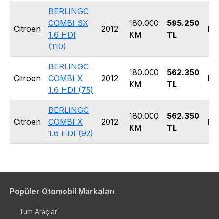
BERLINGO
COMBI SX
180.000
595.250
Citroen
2012
Ko
1.6 HDI
KM
TL
(110)
BERLINGO
180.000
562.350
Citroen
COMBI X
2012
Ko
KM
TL
1.6 HDI (75)
BERLINGO
180.000
562.350
Citroen
COMBI X
2012
Ko
KM
TL
1.6 HDI (92)
Popüler Otomobil Markaları
Tüm Araçlar