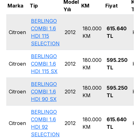
Model
Ka
Marka
Tip
KM
Fiyat
Yılı
Tip
BERLINGO
COMBI 1.6
180.000
615.640
Citroen
2012
Ko
HDI 115
KM
TL
SELECTION
BERLINGO
180.000
595.250
Citroen
COMBI 1.6
2012
Ko
KM
TL
HDI 115 SX
BERLINGO
180.000
595.250
Citroen
COMBI 1.6
2012
Ko
KM
TL
HDI 90 SX
BERLINGO
COMBI 1.6
180.000
615.640
Citroen
2012
Ko
HDI 92
KM
TL
SELECTION