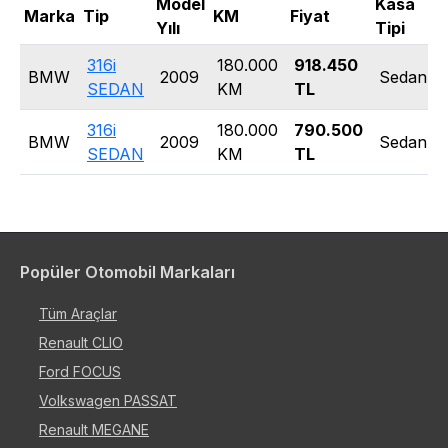
Model
Kasa
Y
Marka
Tip
KM
Fiyat
Yılı
Tipi
T
316i
180.000
918.450
BMW
2009
Sedan
SEDAN
KM
TL
316i
180.000
790.500
BMW
2009
Sedan
SEDAN
KM
TL
Popüler Otomobil Markaları
Tüm Araçlar
Renault CLIO
Ford FOCUS
Volkswagen PASSAT
Renault MEGANE