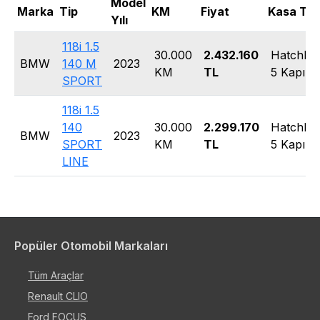
Model
Marka
Tip
KM
Fiyat
Kasa Tip
Yılı
118i 1.5
30.000
2.432.160
Hatchba
BMW
140 M
2023
KM
TL
5 Kapı
SPORT
118i 1.5
140
30.000
2.299.170
Hatchba
BMW
2023
SPORT
KM
TL
5 Kapı
LINE
Popüler Otomobil Markaları
Tüm Araçlar
Renault CLIO
Ford FOCUS