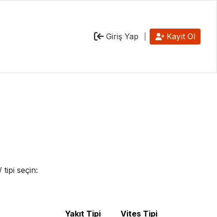
Giriş Yap
Kayıt Ol
tipi seçin:
Yakıt Tipi
Vites Tipi