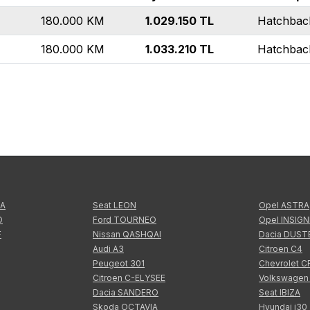
180.000
KM
1.029.150
TL
Hatchbac
180.000
KM
1.033.210
TL
Hatchbac
TA
Seat LEON
Opel ASTRA
O
Ford TOURNEO
Opel INSIGN
F
Nissan QASHQAI
Dacia DUST
Audi A3
Citroen C4
Peugeot 301
Chevrolet 
Citroen C-ELYSEE
Volkswagen
Dacia SANDERO
Seat IBIZA
Skoda OCTAVIA
Hyundai i30