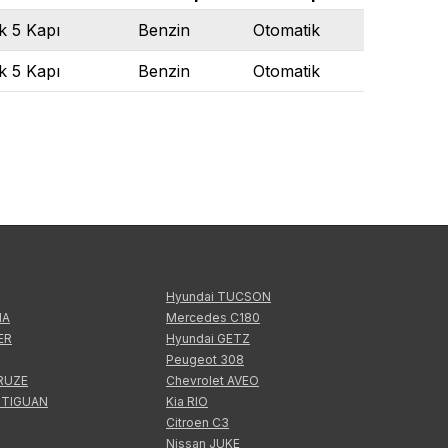
k 5 Kapı
Benzin
Otomatik
k 5 Kapı
Benzin
Otomatik
Hyundai TUCSON
IA
Mercedes C180
ER
Hyundai GETZ
Peugeot 308
CRUZE
Chevrolet AVEO
 TIGUAN
Kia RIO
Citroen C3
Nissan JUKE