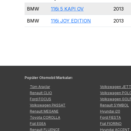
BMW
116i 5 KAPI OV
2013
BMW
116i JOY EDITION
2013
Popüler Otomobil Markaları
Tüm Araçlar
Volkswagen JET
Renault CLIO
Volkswagen POL
Ford FOCUS
Volkswagen GOL
Volkswagen PASSAT
Renault SYMBOL
Renault MEGANE
Hyundai i20
Toyota COROLLA
Ford FIESTA
Fiat EGEA
Fiat FIORINO
Renault FLUENCE
Hyundai ACCENT