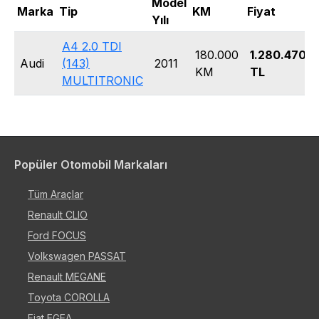
Model
Marka
Tip
KM
Fiyat
Yılı
A4 2.0 TDI
180.000
1.280.470
Audi
(143)
2011
KM
TL
MULTITRONIC
Popüler Otomobil Markaları
Tüm Araçlar
Renault CLIO
Ford FOCUS
Volkswagen PASSAT
Renault MEGANE
Toyota COROLLA
Fiat EGEA