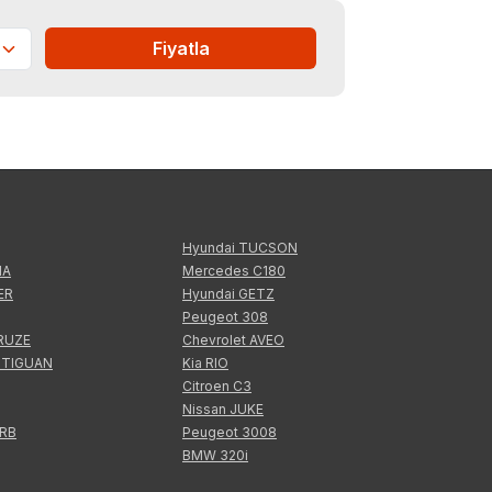
Fiyatla
Hyundai TUCSON
IA
Mercedes C180
ER
Hyundai GETZ
Peugeot 308
CRUZE
Chevrolet AVEO
 TIGUAN
Kia RIO
Citroen C3
Nissan JUKE
ERB
Peugeot 3008
BMW 320i