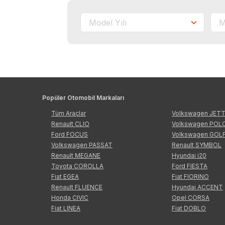
Popüler Otomobil Markaları
Tüm Araçlar
Volkswagen JET
Renault CLIO
Volkswagen POL
Ford FOCUS
Volkswagen GOL
Volkswagen PASSAT
Renault SYMBOL
Renault MEGANE
Hyundai i20
Toyota COROLLA
Ford FIESTA
Fiat EGEA
Fiat FIORINO
Renault FLUENCE
Hyundai ACCENT
Honda CIVIC
Opel CORSA
Fiat LINEA
Fiat DOBLO