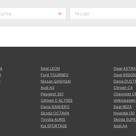
TA
Seat LEON
Opel ASTRA
O
Ford TOURNEO
Opel INSIGN
F
Nissan QASHQAI
Dacia DUST
Audi A3
Citroen C4
Peugeot 301
Chevrolet 
Citroen C-ELYSEE
Volkswagen
Dacia SANDERO
Seat IBIZA
Skoda OCTAVIA
Hyundai i30
Toyota AURIS
Skoda SUP
Kia SPORTAGE
Audi A4