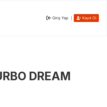
Giriş Yap
Kayıt Ol
TURBO DREAM