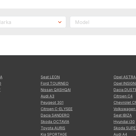
TA
Seat LEON
Opel ASTRA
O
Ford TOURNEO
Opel INSIGN
F
Nissan QASHQAI
Dacia DUST
Audi A3
Citroen C4
Peugeot 301
Chevrolet 
Citroen C-ELYSEE
Volkswagen
Dacia SANDERO
Seat IBIZA
Skoda OCTAVIA
Hyundai i30
Toyota AURIS
Skoda SUP
Kia SPORTAGE
Audi A4