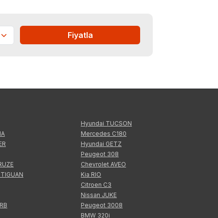
Fiyatla
Hyundai TUCSON
IA
Mercedes C180
ER
Hyundai GETZ
Peugeot 308
CRUZE
Chevrolet AVEO
 TIGUAN
Kia RIO
Citroen C3
Nissan JUKE
ERB
Peugeot 3008
BMW 320i