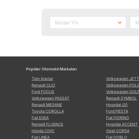
Popüler Otomobil Markaları
Tüm Araçlar
Volkswagen JET
Renault CLIO
Volkswagen POL
Ford FOCUS
Volkswagen GOL
Volkswagen PASSAT
Renault SYMBOL
Renault MEGANE
Hyundai i20
Toyota COROLLA
Ford FIESTA
Fiat EGEA
Fiat FIORINO
Renault FLUENCE
Hyundai ACCENT
Honda CIVIC
Opel CORSA
Fiat LINEA
Fiat DOBLO