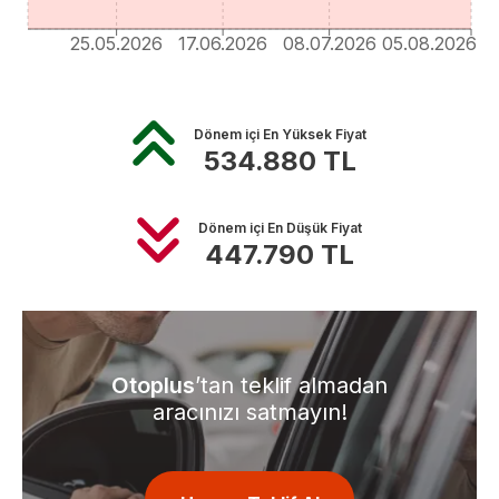
25.05.2026
17.06.2026
08.07.2026
05.08.2026
Dönem içi En Yüksek Fiyat
534.880
TL
Dönem içi En Düşük Fiyat
447.790
TL
Otoplus
’tan teklif almadan
aracınızı satmayın!