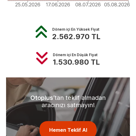
25.05.2026
17.06.2026
08.07.2026
05.08.2026
Dönem içi En Yüksek Fiyat
2.562.970
TL
Dönem içi En Düşük Fiyat
1.530.980
TL
Otoplus
’tan teklif almadan
aracınızı satmayın!
Hemen Teklif Al