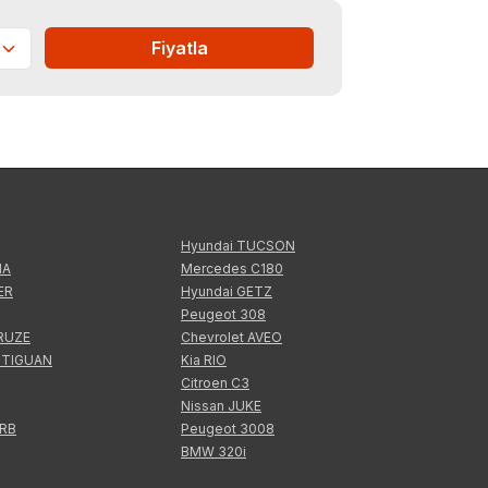
Fiyatla
Hyundai TUCSON
IA
Mercedes C180
ER
Hyundai GETZ
Peugeot 308
CRUZE
Chevrolet AVEO
 TIGUAN
Kia RIO
Citroen C3
Nissan JUKE
ERB
Peugeot 3008
BMW 320i