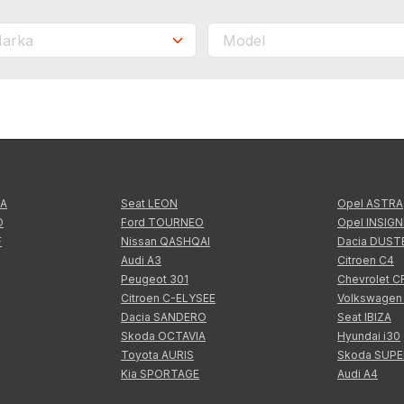
TA
Seat LEON
Opel ASTRA
O
Ford TOURNEO
Opel INSIGN
F
Nissan QASHQAI
Dacia DUST
Audi A3
Citroen C4
Peugeot 301
Chevrolet 
Citroen C-ELYSEE
Volkswagen
Dacia SANDERO
Seat IBIZA
Skoda OCTAVIA
Hyundai i30
Toyota AURIS
Skoda SUP
Kia SPORTAGE
Audi A4