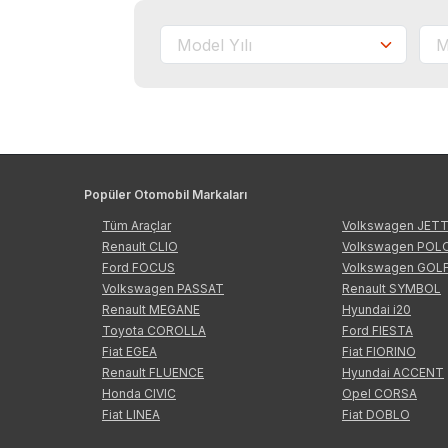
Popüler Otomobil Markaları
Tüm Araçlar
Volkswagen JET
Renault CLIO
Volkswagen POL
Ford FOCUS
Volkswagen GOL
Volkswagen PASSAT
Renault SYMBOL
Renault MEGANE
Hyundai i20
Toyota COROLLA
Ford FIESTA
Fiat EGEA
Fiat FIORINO
Renault FLUENCE
Hyundai ACCENT
Honda CIVIC
Opel CORSA
Fiat LINEA
Fiat DOBLO