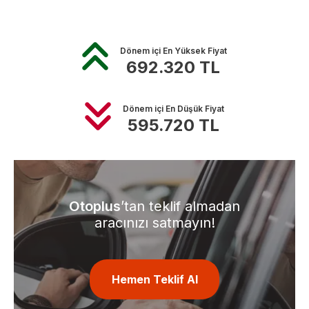
Dönem içi En Yüksek Fiyat
692.320
TL
Dönem içi En Düşük Fiyat
595.720
TL
Otoplus
’tan teklif almadan
aracınızı satmayın!
Hemen Teklif Al